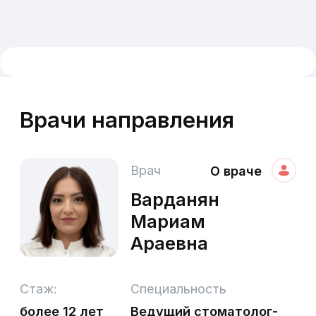
США
Страна-производитель
Платите за лечение
частями
Рассрочка и кредит
Разделите оплату за лечение на части.
Платите без первоначального взноса и
переплат.
0 ₽
первоначальный
8 банков-
взнос
партнеров