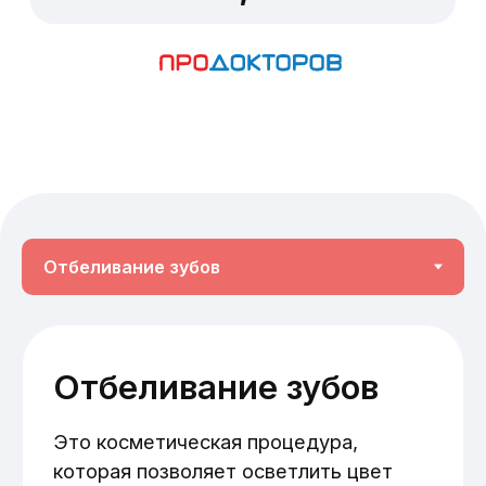
Безболезненно
Процедура отбеливания зубов проста,
безопасна и безболезненна.
Основные показания:
Возрастные изменения цвета
моляров;
Пигментация поверхностных слоев,
которая не проникла глубоко в
дентин;