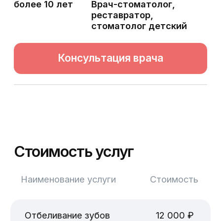
Что вас ждёт на консультации
1.
Осмотр ротовой полости с
помощью интраоральной камеры;
2.
Комплексная диагностика
зубочелюстной системы с
использованием КТ экспертного
уровня;
3.
Составление комплексного плана
лечения в разных ценовых
сегментах.
4.
План лечения и беседа с доктором
по результатам обследования;
Время консультации
30–60 минут
Имя