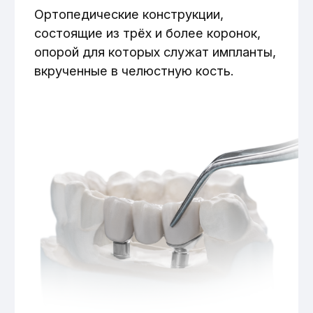
При отсутствии трёх или более
зубов подряд;
При концевых дефектах, когда
отсутствуют крайние зубы;
При полной адентии, когда другие
виды протезов невозможно надёжно
зафиксировать во рту.
При установке мостов на имплантах
соседние зубы не обтачиваются.