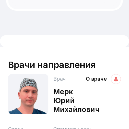
до 3-х лет
максимальный срок
Консультация
врача
Заполните форму ниже. Наш
администратор перезвонит вам
и запишет вас на консультацию
к доктору.