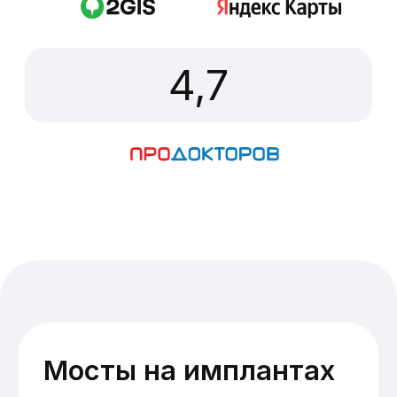
Быстрая
адаптация
Установка моста занимает 1–2 дня, а
адаптация проходит быстрее, чем при
использовании собственных зубов в
качестве опоры.
Показания для установки
мостов на имплантах: