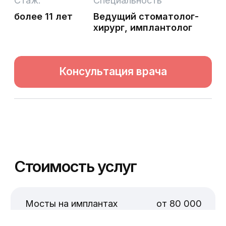
Что вас ждёт на консультации
1.
Осмотр ротовой полости с
помощью интраоральной камеры;
2.
Комплексная диагностика
зубочелюстной системы с
использованием КТ экспертного
уровня;
3.
Составление комплексного плана
лечения в разных ценовых
сегментах.
4.
План лечения и беседа с доктором
по результатам обследования;
Время консультации
30–60 минут
Имя