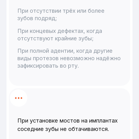
Наименование услуги
Стоимость
Мосты на имплантах
от 80 000
₽
Платите за лечение
частями
Рассрочка и кредит
Разделите оплату за лечение на части.
Платите без первоначального взноса и
переплат.
0 ₽
первоначальный
8 банков-
взнос
партнеров