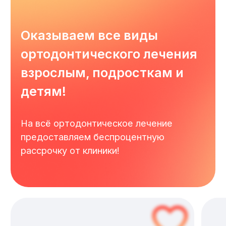
администратор перезвонит вам
и запишет вас на консультацию
к доктору.
Что вас ждёт на консультации
1.
Осмотр ротовой полости с
помощью интраоральной камеры;
2.
Комплексная диагностика
зубочелюстной системы с
использованием КТ экспертного
уровня;
3.
Составление комплексного плана
лечения в разных ценовых
сегментах.
4.
План лечения и беседа с доктором
по результатам обследования;