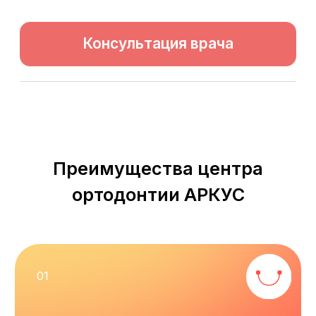
50%
0%
первоначальный
переплата
взнос
до 12 мес.
максимальный срок
Консультация
врача
Заполните форму ниже. Наш