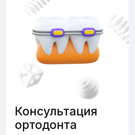
Ранняя потеря молочных зубов.
Наследственные факторы, влияющие
на развитие зубочелюстной системы.
Установка брекетов детям помогает
исправить аномалии прикуса и
предотвратить развитие множества
заболеваний в будущем.
Врачи направления