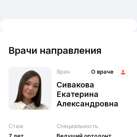
приёма пищи или проведения
гигиенических процедур, Это удобно
как для ребёнка, так и для
родителей!
Преимущества центра
ортодонтии АРКУС
01
Оказываем все виды
ортодонтического лечения
взрослым, подросткам и
детям!
На всё ортодонтическое лечение