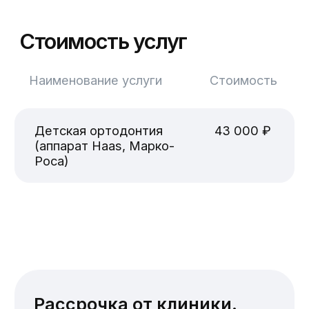
Телефон
+7 391 216-77-16
Почта
ortocentr24@yandex.ru
Адрес клиники
г. Красноярск, ул. Алексеева, д. 115,
пом. 268
Социальные сети и мессенджеры
Понедельник–пятница — с 9.00 до 21.00
Суббота — с 09:00 до 19:00
Воскресенье — выходной
ООО «ДЕНТАЛЮКС»