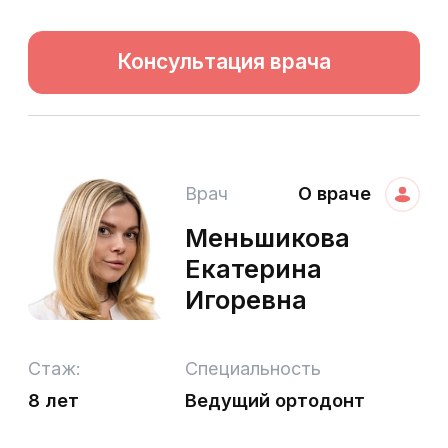
Стоимость услуг
Наименование услуги
Стоимость
Детская ортодонтия
43 000 ₽
(аппарат Haas, Марко-
Роса)
Рассрочка от клиники.
Разделите оплату за
лечение на части. Без
переплат!
*Подробнее