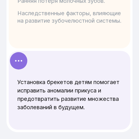
Стаж:
Специальность
более 17 лет
Ведущий ортодонт
Консультация врача
Показания к установке:
Коррекция формы нижней или
верхней челюсти;
Ускорение развития челюсти, роста
Врач
О враче
зубов;
Меньшикова
Растяжение или сужение неба;
Екатерина
Использование в качестве
Игоревна
ретенционного аппарата для
закрепления результатов лечения
брекетами.
Стаж:
Специальность
8 лет
Ведущий ортодонт
Консультация врача
Аппарат не нужно снимать на время