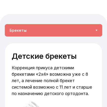
Консультация
ортодонта
Лечение детей наиболее эффективно в
раннем сменном прикусе от 6 до 9
лет. Обязательно покажите ребенка
детскому ортодонту в 6 лет.
Основные причины
установки брекетов детям:
Формирование дефектов окклюзии
(неправильный прикус, скученность
зубов, искривление зубного ряда и
другие проблемы).