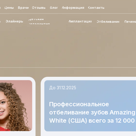
Врачи
Отзывы
Блог
Информация
Контакты
г. 
Детская
неры
Имплантация
Отбеливание
Лечение
Коронки
ортодонтия
До 31.12.2025
Профессиональное
отбеливание зубов Amazing
White (США) всего за 12 000 ₽
Условия акции
те у
Подробности уточняйте у администратора клиники.
обнее