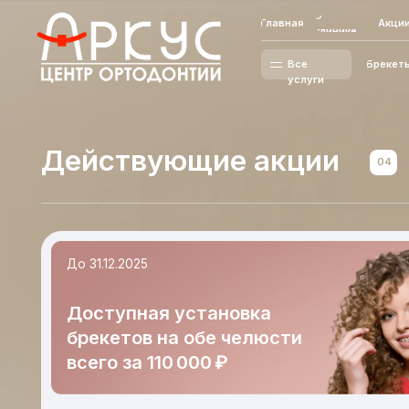
О
Главная
Акции
Цены
клинике
Все
Брекеты
Элай
услуги
Действующие акции
04
До 31.12.2025
Доступная установка
брекетов на обе челюсти
всего за 110 000 ₽
Условия акции
Беспроцентная рассрочка от клиники! Подробности уточняй
администратора клиники.
*Подр